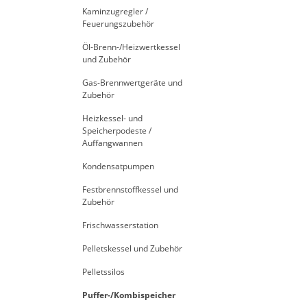
Kaminzugregler /
Feuerungszubehör
Öl-Brenn-/Heizwertkessel
und Zubehör
Gas-Brennwertgeräte und
Zubehör
Heizkessel- und
Speicherpodeste /
Auffangwannen
Kondensatpumpen
Festbrennstoffkessel und
Zubehör
Frischwasserstation
Pelletskessel und Zubehör
Pelletssilos
Puffer-/Kombispeicher