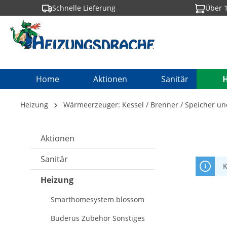
Schnelle Lieferung
Über 1
springen
Zur Hauptnavigation springen
Home
Aktionen
Sanitär
Heizung
Wärmeerzeuger: Kessel / Brenner / Speicher u
Aktionen
Sanitär
K
Heizung
Smarthomesystem blossom
Buderus Zubehör Sonstiges