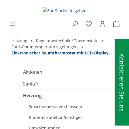
alt springen
Ware
Heizung
Regelungstechnik / Thermostate
Funk-Raumtemperaturregelungen
Elektronischer Raumthermostat mit LCD-Display
Kontaktieren Sie uns
Aktionen
Sanitär
Heizung
Smarthomesystem blossom
Buderus Zubehör Sonstiges
Umwälzpumpen