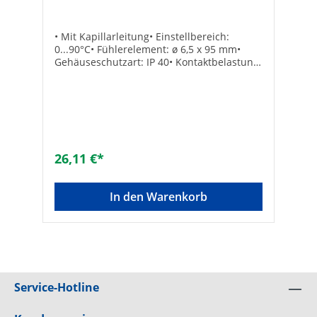
• Mit Kapillarleitung• Einstellbereich:
0...90°C• Fühlerelement: ø 6,5 x 95 mm•
Gehäuseschutzart: IP 40• Kontaktbelastung
Wechsler: 2,5 (4) A, 230 V ACTechnische
DatenAusführung: Kapillarlänge 2000
mmKapillarlänge m: 2,0 PVC-ummantelt
26,11 €*
In den Warenkorb
Service-Hotline