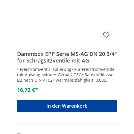
Dämmbox EPP Serie MS-AG DN 20 3/4"
für Schrägsitzventile mit AG
• Freistromventil-Isolierung• Für Freistromventile
mit Außengewinde• Gemäß GEG• Baustoffklasse:
B2 nach DIN 4102• Wärmeleitfähigkeit: 0,035
W/mK• Betriebstemperatur max.: +110°C
16,72 €*
In den Warenkorb