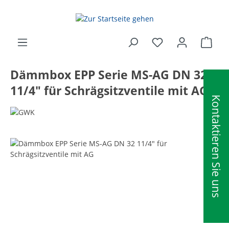
alt springen
Ware
Dämmbox EPP Serie MS-AG DN 32
11/4" für Schrägsitzventile mit AG
Kontaktieren Sie uns
Bildergalerie überspringen