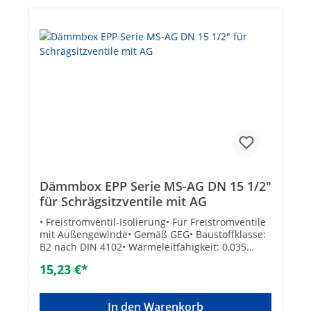
Dämmbox EPP Serie MS-AG DN 15 1/2"
für Schrägsitzventile mit AG
• Freistromventil-Isolierung• Für Freistromventile
mit Außengewinde• Gemäß GEG• Baustoffklasse:
B2 nach DIN 4102• Wärmeleitfähigkeit: 0,035
W/mK• Betriebstemperatur max.: +110°C
15,23 €*
In den Warenkorb