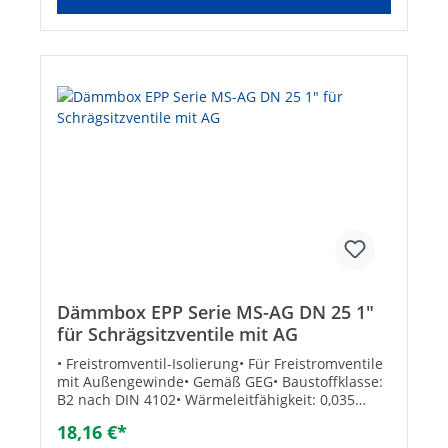
Dämmbox EPP Serie MS-AG DN 25 1"
für Schrägsitzventile mit AG
• Freistromventil-Isolierung• Für Freistromventile
mit Außengewinde• Gemäß GEG• Baustoffklasse:
B2 nach DIN 4102• Wärmeleitfähigkeit: 0,035
W/mK• Betriebstemperatur max.:
18,16 €*
+110°CTechnische DatenGröße: DN 25 (1")