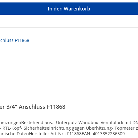
In den Warenkorb
er 3/4" Anschluss F11868
heizungenBestehend aus:- Unterputz-Wandbox- Ventilblock mit DN 2
RTL-Kopf- Sicherheitseinrichtung gegen Überhitzung- Topmeter z
hnische DatenHersteller Art-Nr.: F11868EAN: 4013852236509