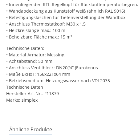
• Innenliegenden RTL-Regelkopf für Rücklauftemperaturbegre
• Wandabdeckung aus Kunststoff weiß (ähnlich RAL 9016)
• Befestigungslaschen für Tiefenverstellung der Wandbox
• Anschluss Thermostatkopf: M30 x 1,5
• Heizkreislänge max.: 100 m
• Beheizbare Fläche max.: 15 m²
Technische Daten:
• Material Armatur: Messing
• Achsabstand: 50 mm
• Anschluss Ventilblock: DN20(¾“ )Eurokonus
• Maße BxHxT: 156x221x64 mm
• Betriebsmedium: Heizungswasser nach VDI 2035
Technische Daten
Hersteller Art-Nr.: F11879
Marke: simplex
Ähnliche Produkte