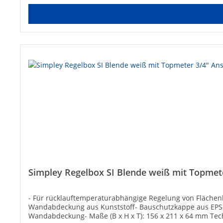
Simpley Regelbox SI Blende weiß mit Topmet
- Für rücklauftemperaturabhängige Regelung von Flächen
Wandabdeckung aus Kunststoff- Bauschutzkappe aus EPS- 
Wandabdeckung- Maße (B x H x T): 156 x 211 x 64 mm Tec