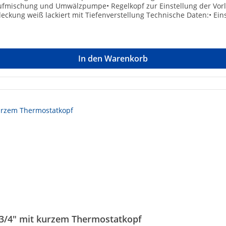
aufmischung und Umwälzpumpe• Regelkopf zur Einstellung der Vor
ckung weiß lackiert mit Tiefenverstellung Technische Daten:• Eins
tur max.: 60°C• Betriebsdruck max.: 6 bar• Topmeter einstellbar: 
Gehäuse aus MetallTechnische DatenHersteller Art-Nr.: F11854Marke
In den Warenkorb
3/4" mit kurzem Thermostatkopf