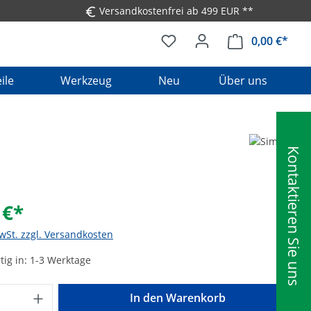
Versandkostenfrei ab 499 EUR **
0,00 €*
Ware
ile
Werkzeug
Neu
Über uns
Kontaktieren Sie uns
 €*
MwSt. zzgl. Versandkosten
ig in: 1-3 Werktage
Anzahl: Gib den gewünschten Wert ein o
In den Warenkorb