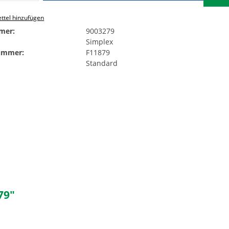
ttel hinzufügen
mer:
9003279
Simplex
Nummer:
F11879
Standard
79"