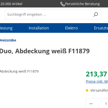
20.000 Artikel
Persönliche Beratung
eizung
Installation
Elektro
Ersatzte
-Heizstäbe
 Duo, Abdeckung weiß F11879
213,37
Preise inkl. 
Versandfert
Produkt 