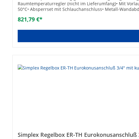
Raumtemperaturregler (nicht im Lieferumfang)• Mit Vorl
50°C• Absperrset mit Schlauchanschluss• Metall-Wandabde
230 V/AC• U-Pumpe: Wilo Yonos Para 15/6• Betriebstempera
821,79 €*
Material: Messing• Maße (L x B x T): 410 x 410 x 87 mm• 
Simplex Regelbox ER-TH Eurokonusanschluß 