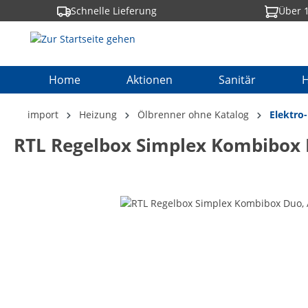
Schnelle Lieferung
Über 1
springen
Zur Hauptnavigation springen
Home
Aktionen
Sanitär
H
import
Heizung
Ölbrenner ohne Katalog
Elektro
RTL Regelbox Simplex Kombibox
Bildergalerie überspringen