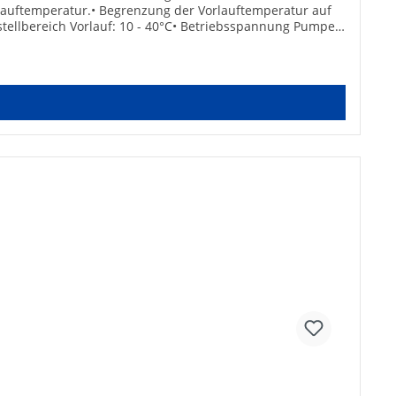
lauftemperatur.• Begrenzung der Vorlauftemperatur auf
tellbereich Vorlauf: 10 - 40°C• Betriebsspannung Pumpe:
0-8 L/min.• Anschlüsse: DN 20 (3/4") AG Eurokonus•
: simplex