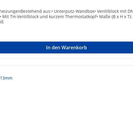
heizungenBestehend aus:• Unterputz-Wandbox• Ventilblock mit DN 2
Mit TH-Ventilblock und kurzem Thermostatkopf• Maße (B x H x T)
iß
In den Warenkorb