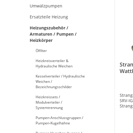
Umwälzpumpen
Ersatzteile Heizung
Heizungszubehör /
Armaturen / Pumpen /
Heizkörper
Ölfilter
Heizkreisverteiler &
Stran
Hydraulische Weichen
Watt
Kesselverteiler / Hydraulische
20-20
Weichen /
Bezeichnungsschilder
Strang
Heizkreissets /
SRV-IG
Modulverteiler /
Strang
Systemtrennung
SRV-IG
Pumpen-Anschlussgruppen /
Pumpen-Kugelhähne