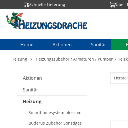
Schnelle Lieferung
Über 1
springen
Zur Hauptnavigation springen
Home
Aktionen
Sanitär
Heizung
Heizungszubehör / Armaturen / Pumpen / Heizk
Aktionen
Herstel
Sanitär
Heizung
Smarthomesystem blossom
Buderus Zubehör Sonstiges