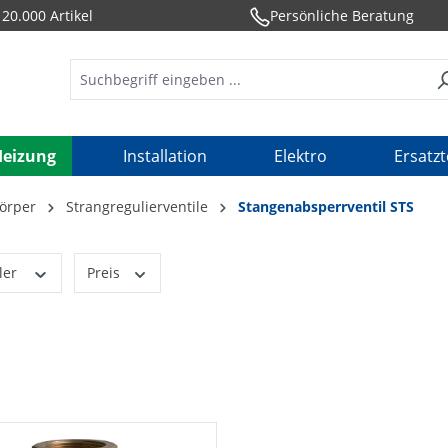
20.000 Artikel
Persönliche Beratung
Heizung
Installation
Elektro
Ersatzt
örper
Strangregulierventile
Stangenabsperrventil STS
ler
Preis