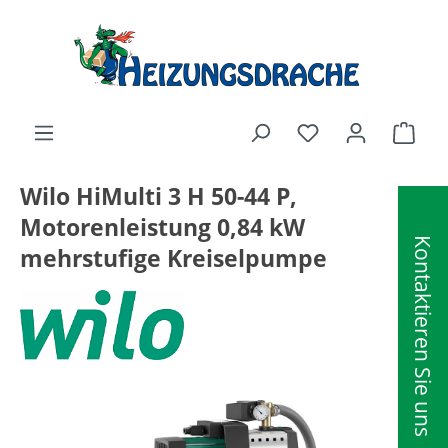
alt springen
Ware
Wilo HiMulti 3 H 50-44 P,
Motorenleistung 0,84 kW
Kontaktieren Sie uns
mehrstufige Kreiselpumpe
Bildergalerie überspringen