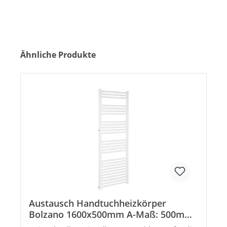
Produktgalerie überspringen
Ähnliche Produkte
Austausch Handtuchheizkörper
Bolzano 1600x500mm A-Maß: 500mm
Farbe weiß