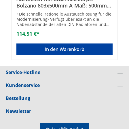
Bolzano 803x500mm A-Maß: 500mm
Farbe weiß
• Die schnelle, rationelle Austauschlösung für die
Modernisierung• Verfügt über exakt an die
Nabenabstände der alten DIN-Radiatoren und
Flach-Heizkörper angepassten Anschlüsse, ein
114,51 €*
Austausch ist ohne Änderung der
Rohrleitungsanschlüsse möglich• Material: Stahl•
Geeignet für Heizstab: Ja• Baulänge: 500 bzw. 600
In den Warenkorb
mm• Betriebsdruck: max. 10 bar• Anschlüsse: 6 x
DN 15 (1/2“)• Beidseitig montierbar, links und
rechts verwendbar• Lieferumfang:- Heizkörper-
Wandhalterungen- EntlüftungsventilTechnische
DatenMaterial: StahlFarbe: Weiß RAL
Service-Hotline
9016Bauhöhe H [mm]: 803Baulänge L [mm]:
500Leistung [W] 75/65°C / 70/55°C / 55/45°C: 331
Kundenservice
/ 272 / 177Achsmaß [mm]: 500
Bestellung
Newsletter
Vertrag Widerrufen