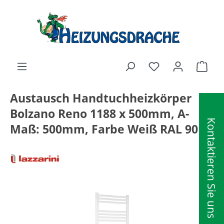
alt springen
Ware
Austausch Handtuchheizkörper
Bolzano Reno 1188 x 500mm, A-
Kontaktieren Sie uns
Maß: 500mm, Farbe Weiß RAL 9016
Bildergalerie überspringen