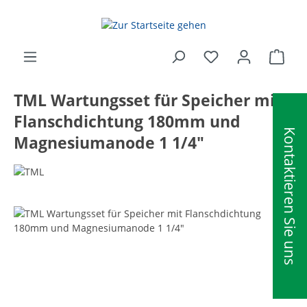
alt springen
Ware
TML Wartungsset für Speicher mit
Flanschdichtung 180mm und
Kontaktieren Sie uns
Magnesiumanode 1 1/4"
Bildergalerie überspringen