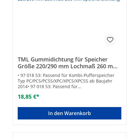
TML Gummidichtung für Speicher
Größe 220/290 mm Lochmaß 260 mm
Speicherdichtung
• 97 018 53: Passend für Kombi-Pufferspeicher
Typ PC/PCS/PCSS/XPC/XPCS/XPCSS ab Baujahr
2014• 97 018 53: Passend für
Warmwasserspeicher Typ
18,85 €*
ELV/ELX/ATV/ATX/SFV/SFI/DSFV/DSFI/WPV bis 1000
l• 97 018 55: Passend für Kombi-Pufferspeicher
Typ PC/PCS/PCSS/XPC/XPCS/XPCSS bis Baujahr
In den Warenkorb
2013Technische DatenGröße [mm]: 220 /
290Lochkreis-ø [mm]: 260Anzahl Bohrungen: 12