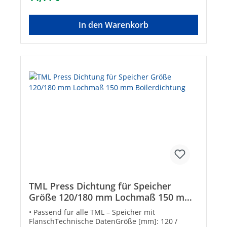
l• 97 018 55: Passend für Kombi-Pufferspeicher
Typ PC/PCS/PCSS/XPC/XPCS/XPCSS bis Baujahr
In den Warenkorb
2013Technische DatenGröße [mm]: 120 /
180Lochkreis-ø [mm]: 150Anzahl Bohrungen: 8
TML Press Dichtung für Speicher
Größe 120/180 mm Lochmaß 150 mm
Boilerdichtung
• Passend für alle TML – Speicher mit
FlanschTechnische DatenGröße [mm]: 120 /