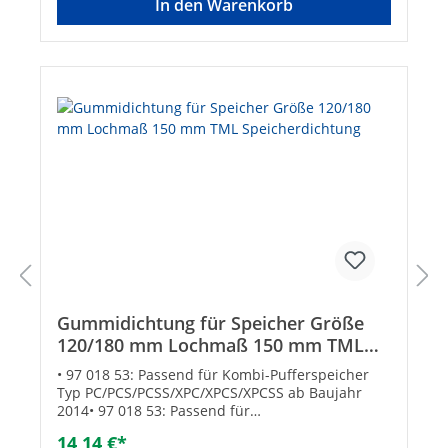
In den Warenkorb
Gummidichtung für Speicher Größe
120/180 mm Lochmaß 150 mm TML
Speicherdichtung
• 97 018 53: Passend für Kombi-Pufferspeicher
Typ PC/PCS/PCSS/XPC/XPCS/XPCSS ab Baujahr
2014• 97 018 53: Passend für
Warmwasserspeicher Typ
14,14 €*
ELV/ELX/ATV/ATX/SFV/SFI/DSFV/DSFI/WPV bis 1000