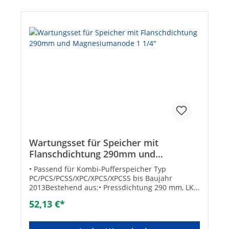
Wartungsset für Speicher mit
Flanschdichtung 290mm und
Magnesiumanode 1 1/4"
• Passend für Kombi-Pufferspeicher Typ
PC/PCS/PCSS/XPC/XPCS/XPCSS bis Baujahr
2013Bestehend aus:• Pressdichtung 290 mm, LK
260 mm• Magnesiumanode 1 1/4“ x 550 mm x ø
52,13 €*
33 mmTechnische Datenpassend für Marke:
TMLTyp: ø 290 mm