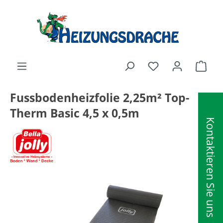
alt springen
Ware
Fussbodenheizfolie 2,25m² Top-
Therm Basic 4,5 x 0,5m
Kontaktieren Sie uns
Bildergalerie überspringen