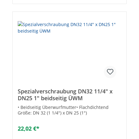
Arbeitsdruck [bar]: 10Konisch: -Max.
Mediumtemperatur (Dauerbetrieb) [°C]: 80
Spezialverschraubung DN32 11/4" x
DN25 1" beidseitig ÜWM
• Beidseitig Überwurfmutter• Flachdichtend
Größe: DN 32 (1 1/4") x DN 25 (1")
22,02 €*