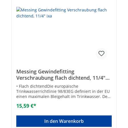
Messing Gewindefitting
Verschraubung flach dichtend, 11/4"
ixa
• Flach dichtendDie europäische
Trinkwasserrichtlinie 98/83EG definiert in der EU
einen maximalen Bleigehalt im Trinkwasser. Der
zum Einsatz verwendete Rohstoff erfüllt die
15,59 €*
neuesten Vorschriften der europäischen
Richtlinie, die Einschränkungen des Bleigehalts
wurde dadurch beachtet.• Gemäß UBA-
In den Warenkorb
Positivliste für Trinkwasser geeignet Größe: DN
32 (1 1/4")Form: geradeSystemgebunden: -Max.