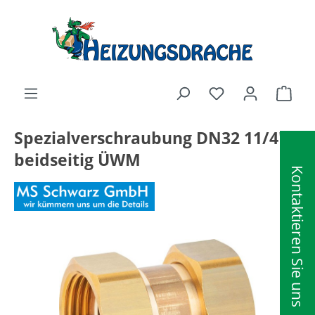
alt springen
Ware
Spezialverschraubung DN32 11/4"
beidseitig ÜWM
Kontaktieren Sie uns
Bildergalerie überspringen