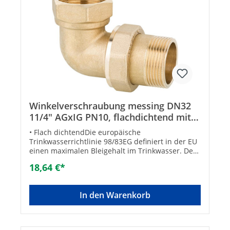
Winkelverschraubung messing DN32
11/4" AGxIG PN10, flachdichtend mit
Dichtung
• Flach dichtendDie europäische
Trinkwasserrichtlinie 98/83EG definiert in der EU
einen maximalen Bleigehalt im Trinkwasser. Der
zum Einsatz verwendete Rohstoff erfüllt die
18,64 €*
neuesten Vorschriften der europäischen
Richtlinie, die Einschränkungen des Bleigehalts
wurde dadurch beachtet.• Gemäß UBA-
In den Warenkorb
Positivliste für Trinkwasser geeignet Größe: DN
32 (1 1/4")Form: WinkelSystemgebunden: -Max.
Arbeitsdruck [bar]: 10Konisch: ✓Max.
Mediumtemperatur (Dauerbetrieb) [°C]: 80