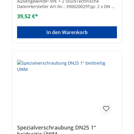
Außengewinde• VPE = 2 StückTechnische
DatenHersteller Art-Nr.: 390020029Typ: 2 x DN 32
(1 1/4")
39,52 €*
In den Warenkorb
Spezialverschraubung DN25 1"