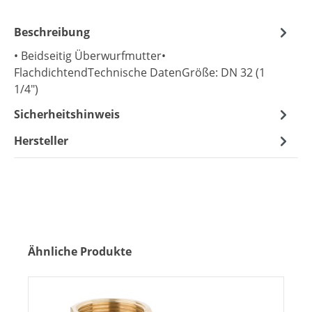
Beschreibung
• Beidseitig Überwurfmutter•
FlachdichtendTechnische DatenGröße: DN 32 (1
1/4")
Sicherheitshinweis
Hersteller
Produktgalerie überspringen
Ähnliche Produkte