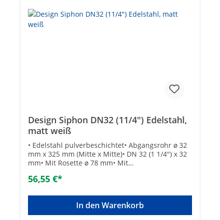
Geruchsdichtung:Wasser / FlüssigkeitAnschluss
Siphon-Abflussstopfen:ÜberwurfmutterMit
Inspektionsluke:JaÄußerer Rohrdurchmesser
Abflussrohr [mm]:32Anschluss
Abfluss:SchiebeendeRichtung Auslass:SeiteMit
Wandrohr:JaMit Bodenrohr:NeinForm
Siphonrohr:geradeMit Rosette:JaMit
Abflussbelüftung:NeinMit zusätzlichem
Schlauchtüllenanschluss:NeinMit
Rückstromsicherung:NeinFarbe:Schwarz matt
Design Siphon DN32 (11/4") Edelstahl,
matt weiß
• Edelstahl pulverbeschichtet• Abgangsrohr ø 32
mm x 325 mm (Mitte x Mitte)• DN 32 (1 1/4") x 32
mm• Mit Rosette ø 78 mm• Mit
Inspektionsöffnung• Gewicht: 700 g
56,55 €*
In den Warenkorb