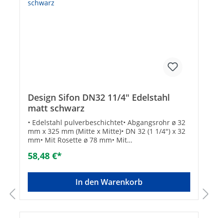
Design Sifon DN32 11/4" Edelstahl
matt schwarz
• Edelstahl pulverbeschichtet• Abgangsrohr ø 32
mm x 325 mm (Mitte x Mitte)• DN 32 (1 1/4") x 32
mm• Mit Rosette ø 78 mm• Mit
Inspektionsöffnung• Gewicht: 700 gTechnische
58,48 €*
Daten inkl. Wandbefestigung:NeinLänge
Abgangsrohr
[mm]:325Raumsparsiphon:NeinVerwendungszwe
In den Warenkorb
ck:WaschbeckenForm:FlaschensiphonMaterial:ros
tfreier
StahlOberflächenschutz:lackiertFarbe:schwarzGe
wicht [g]:700Montage:AufputzArt der