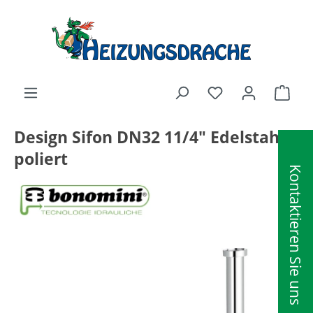
alt springen
Ware
Design Sifon DN32 11/4" Edelstahl
poliert
Kontaktieren Sie uns
Bildergalerie überspringen