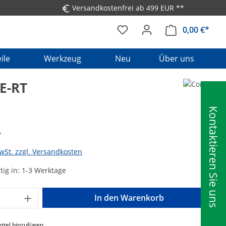
Versandkostenfrei ab 499 EUR **
0,00 €*
Ware
ile
Werkzeug
Neu
Über uns
E-RT
Kontaktieren Sie uns
*
MwSt. zzgl. Versandkosten
ig in: 1-3 Werktage
Anzahl: Gib den gewünschten Wert ein o
In den Warenkorb
ttel hinzufügen