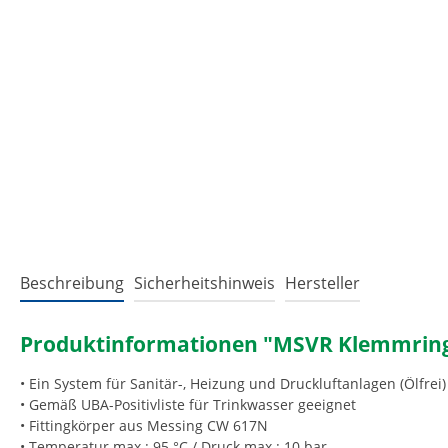
Beschreibung
Sicherheitshinweis
Hersteller
Produktinformationen "MSVR Klemmring
• Ein System für Sanitär-, Heizung und Druckluftanlagen (Ölfrei)
• Gemäß UBA-Positivliste für Trinkwasser geeignet
• Fittingkörper aus Messing CW 617N
• Temperatur max.: 95 °C / Druck max.: 10 bar