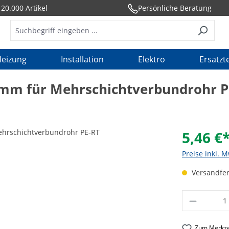
20.000 Artikel
Persönliche Beratung
eizung
Installation
Elektro
Ersatzte
mm für Mehrschichtverbundrohr P
5,46 €
Preise inkl. 
Versandfert
Produkt 
Zum Merkze