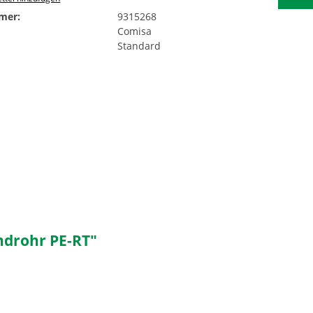
mer:
9315268
Comisa
Standard
drohr PE-RT"