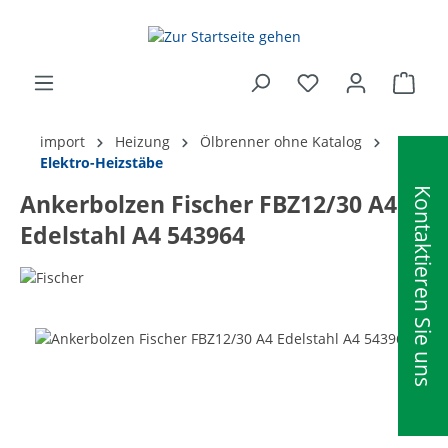
alt springen
Ware
import
Heizung
Ölbrenner ohne Katalog
Elektro-Heizstäbe
Kontaktieren Sie uns
Ankerbolzen Fischer FBZ12/30 A4
Edelstahl A4 543964
Bildergalerie überspringen