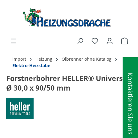
alt springen
Ware
import
Heizung
Ölbrenner ohne Katalog
Elektro-Heizstäbe
Kontaktieren Sie uns
Forstnerbohrer HELLER® Universal
Ø 30,0 x 90/50 mm
Bildergalerie überspringen