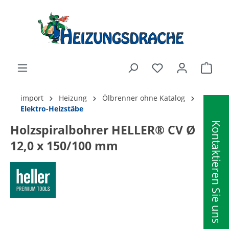
alt springen
Ware
import
Heizung
Ölbrenner ohne Katalog
Elektro-Heizstäbe
Kontaktieren Sie uns
Holzspiralbohrer HELLER® CV Ø
12,0 x 150/100 mm
Bildergalerie überspringen