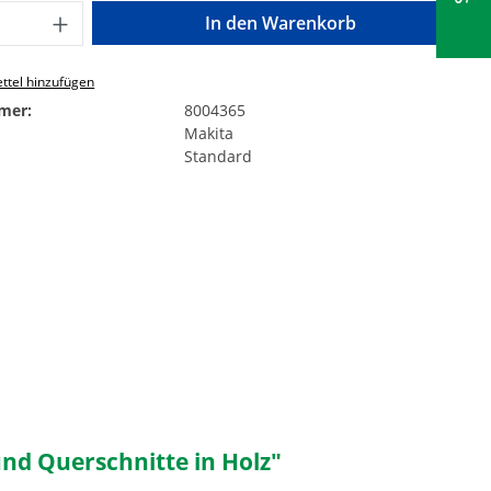
Anzahl: Gib den gewünschten Wert ein o
In den Warenkorb
ttel hinzufügen
mer:
8004365
Makita
Standard
nd Querschnitte in Holz"