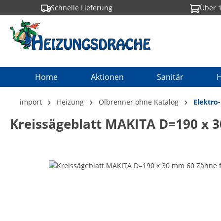
Schnelle Lieferung
Über 1
springen
Zur Hauptnavigation springen
Home
Aktionen
Sanitär
H
import
Heizung
Ölbrenner ohne Katalog
Elektro
Kreissägeblatt MAKITA D=190 x 3
Bildergalerie überspringen