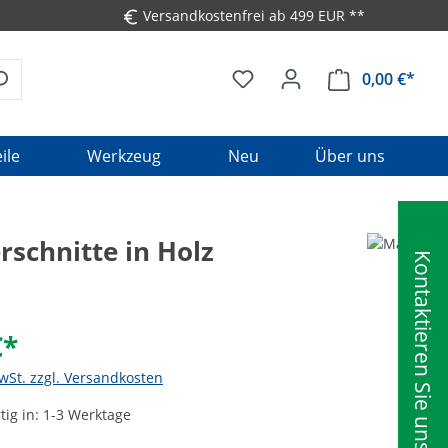
Versandkostenfrei ab 499 EUR **
0,00 €*
Ware
ile
Werkzeug
Neu
Über uns
schnitte in Holz
Kontaktieren Sie uns
€*
MwSt. zzgl. Versandkosten
ig in: 1-3 Werktage