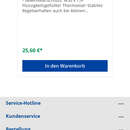
• Gewindeanschluss: M30 x 1,5•
Flüssigkeitsgefüllter Thermostat• Stabiles
Regelverhalten auch bei kleinen
Auslegungs-Regeldifferenzen (<1 K)•
Entspricht EnEV bzw. DIN V 4701-10•
Frostschutzsicherung• Typ K Einstellskala
mit Temperaturwerten• Sollwertbereich:
6°C bis 28°C• Ref.-Nr.: 6000-00.600• Mit
weißer Skalenhaube inkl.
SparclipsTechnische DatenHersteller Art-
25,60 €*
Nr.: 6000-00.600EAN: 4024052561612
In den Warenkorb
Service-Hotline
Kundenservice
Bestellung