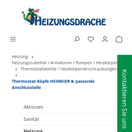
alt springen
Ware
Heizung
Heizungszubehör / Armaturen / Pumpen / Heizkörper
Thermostatventile / Heizkörperverschraubungen
Kontaktieren Sie uns
Thermostat-Köpfe HEIMEIER & passende
Anschlussteile
Aktionen
Sanitär
Heizung