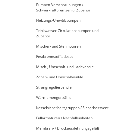
Pumpen-Verschraubungen /
Schwerkraftbremsen u. Zubehör
Heizungs-Umwälzpumpen
Trinkwasser-Zirkulationspumpen und
Zubehör
Mischer- und Stellmotoren
Festbrennstoffladeset
Misch-, Umschalt- und Ladeventile
Zonen- und Umschaltventile
Strangregulierventile
Wärmemengenzähler
Kesselsicherheitsgruppen / Sicherheitsventil
Füllarmaturen / Nachfülleinheiten
Membran- / Druckausdehnungsgefäß