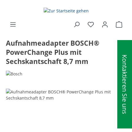
alt springen
Ware
Aufnahmeadapter BOSCH®
PowerChange Plus mit
Kontaktieren Sie uns
Sechskantschaft 8,7 mm
Bildergalerie überspringen