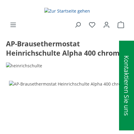
alt springen
Ware
AP-Brausethermostat
Heinrichschulte Alpha 400 chrom
Kontaktieren Sie uns
Bildergalerie überspringen