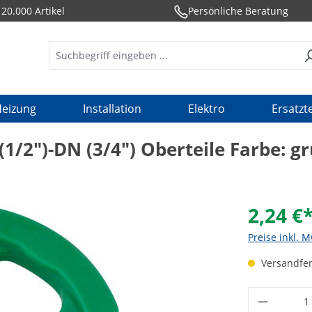
20.000 Artikel
Persönliche Beratung
eizung
Installation
Elektro
Ersatzte
2")-DN (3/4") Oberteile Farbe: g
2,24 €
Preise inkl. 
Versandfert
Produkt 