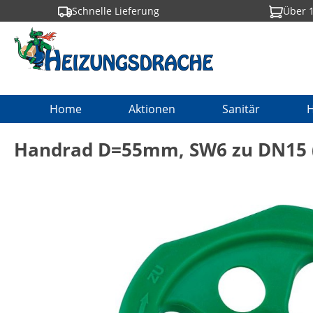
Schnelle Lieferung
Über 1
springen
Zur Hauptnavigation springen
Home
Aktionen
Sanitär
H
Handrad D=55mm, SW6 zu DN15 (1/
Bildergalerie überspringen