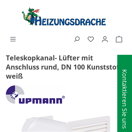
alt springen
Ware
Teleskopkanal- Lüfter mit
Anschluss rund, DN 100 Kunststoff
Kontaktieren Sie uns
weiß
Bildergalerie überspringen