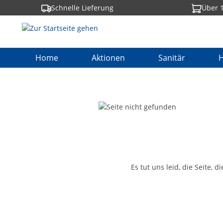
Schnelle Lieferung
Über 1
springen
Zur Hauptnavigation springen
Home
Aktionen
Sanitär
H
Es tut uns leid, die Seite, 