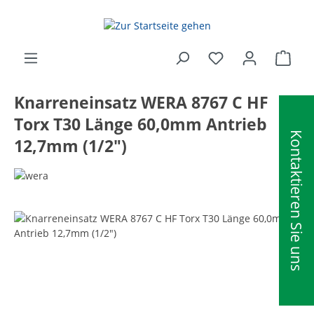
alt springen
Ware
Knarreneinsatz WERA 8767 C HF
Torx T30 Länge 60,0mm Antrieb
Kontaktieren Sie uns
12,7mm (1/2")
Bildergalerie überspringen