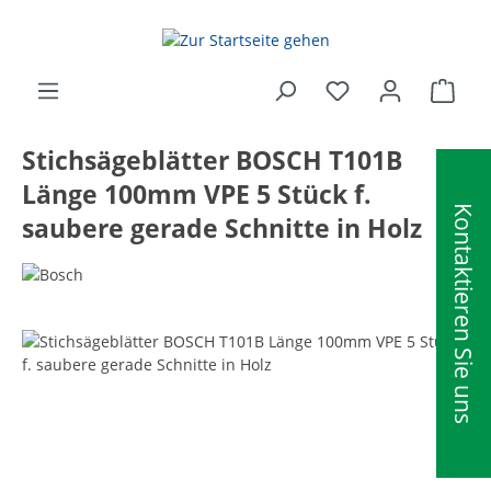
alt springen
Ware
Stichsägeblätter BOSCH T101B
Länge 100mm VPE 5 Stück f.
Kontaktieren Sie uns
saubere gerade Schnitte in Holz
Bildergalerie überspringen