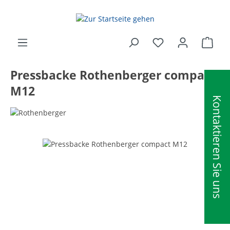
alt springen
Ware
Pressbacke Rothenberger compact
M12
Kontaktieren Sie uns
Bildergalerie überspringen