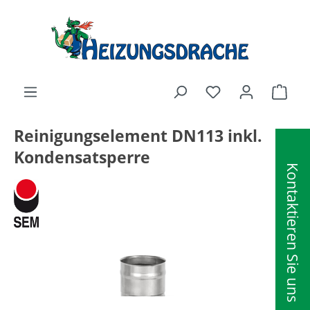
alt springen
Ware
Reinigungselement DN113 inkl.
Kondensatsperre
Kontaktieren Sie uns
Bildergalerie überspringen