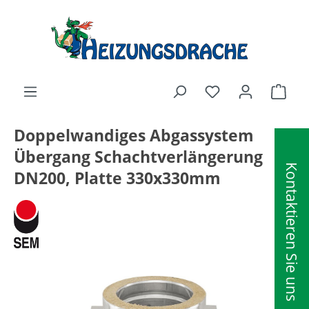
alt springen
Ware
Doppelwandiges Abgassystem
Übergang Schachtverlängerung
Kontaktieren Sie uns
DN200, Platte 330x330mm
Bildergalerie überspringen