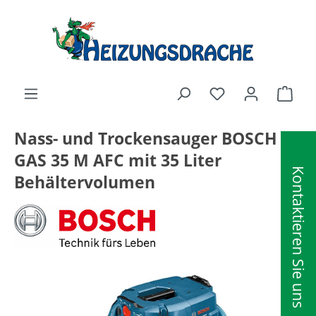
alt springen
Ware
Nass- und Trockensauger BOSCH
GAS 35 M AFC mit 35 Liter
Kontaktieren Sie uns
Behältervolumen
Bildergalerie überspringen