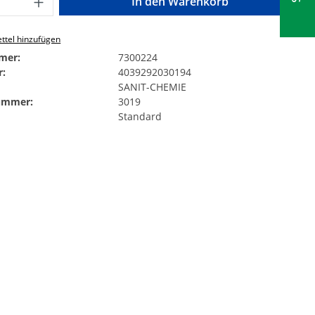
In den Warenkorb
ttel hinzufügen
mer:
7300224
:
4039292030194
SANIT-CHEMIE
Nummer:
3019
Standard