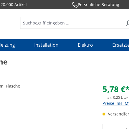
20.000 Artikel
Persönliche Beratung
eizung
Installation
Elektro
Ersatzte
he
5,78 €
Inhalt:
0.25 Liter
Preise inkl. 
Versandfert
Produkt 