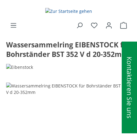
alt springen
Ware
Wassersammelring EIBENSTOCK für
Bohrständer BST 352 V d 20-352mm
Kontaktieren Sie uns
Bildergalerie überspringen