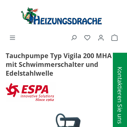
alt springen
Ware
Tauchpumpe Typ Vigila 200 MHA
mit Schwimmerschalter und
Kontaktieren Sie uns
Edelstahlwelle
Bildergalerie überspringen