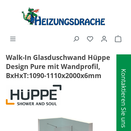
alt springen
Ware
Walk-In Glasduschwand Hüppe
Design Pure mit Wandprofil,
Kontaktieren Sie uns
BxHxT:1090-1110x2000x6mm
Bildergalerie überspringen