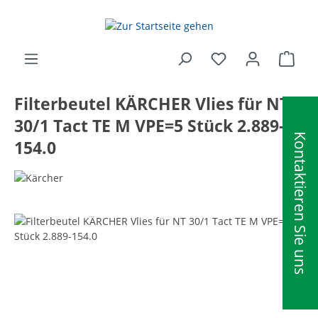
alt springen
Ware
Filterbeutel KÄRCHER Vlies für NT
30/1 Tact TE M VPE=5 Stück 2.889-
Kontaktieren Sie uns
154.0
Bildergalerie überspringen