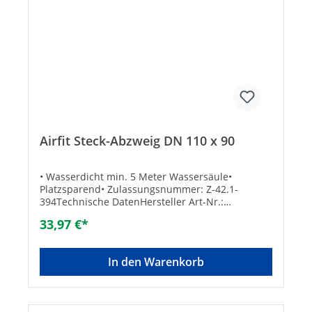
Airfit Steck-Abzweig DN 110 x 90
• Wasserdicht min. 5 Meter Wassersäule•
Platzsparend• Zulassungsnummer: Z-42.1-
394Technische DatenHersteller Art-Nr.:
199090SAGröße: DN 110 x 90Marke: AirfitEAN:
33,97 €*
4048797199909
In den Warenkorb