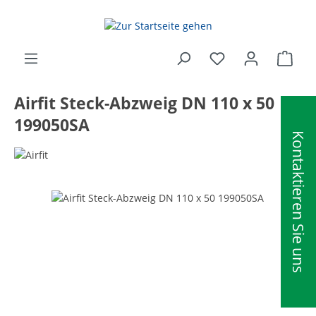
alt springen
Ware
Airfit Steck-Abzweig DN 110 x 50
199050SA
Kontaktieren Sie uns
Bildergalerie überspringen