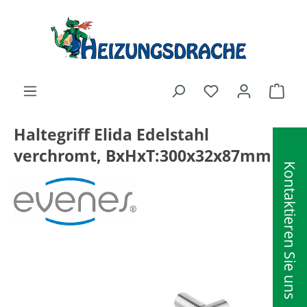
alt springen
Ware
Haltegriff Elida Edelstahl
verchromt, BxHxT:300x32x87mm
Kontaktieren Sie uns
Bildergalerie überspringen