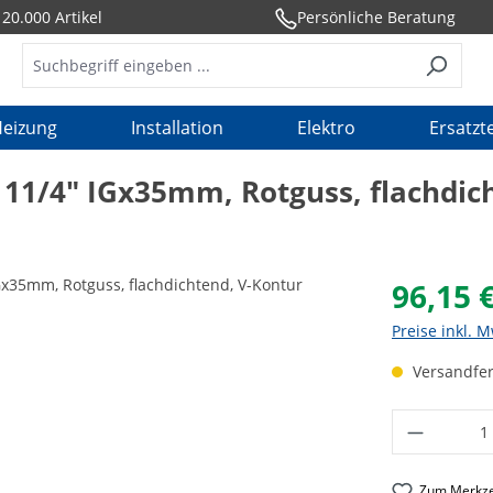
20.000 Artikel
Persönliche Beratung
eizung
Installation
Elektro
Ersatzte
11/4" IGx35mm, Rotguss, flachdic
96,15 
Preise inkl. 
Versandfert
Produkt 
Zum Merkze