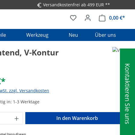
Versandkostenfrei ab 499 EUR **
0,00 €*
Ware
ile
Werkzeug
Neu
Über uns
htend, V-Kontur
Kontaktieren Sie uns
€*
MwSt. zzgl. Versandkosten
ig in: 1-3 Werktage
Anzahl: Gib den gewünschten Wert ein o
In den Warenkorb
ttel hinzufügen