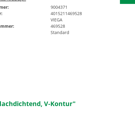
mer:
9004371
:
4015211469528
VIEGA
Nummer:
469528
Standard
lachdichtend, V-Kontur"