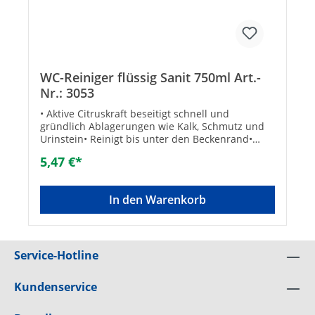
WC-Reiniger flüssig Sanit 750ml Art.-
Nr.: 3053
• Aktive Citruskraft beseitigt schnell und
gründlich Ablagerungen wie Kalk, Schmutz und
Urinstein• Reinigt bis unter den Beckenrand•
Auch für beschichtete WC's geeignet• Inhalt: 750
5,47 €*
mlTechnische DatenHersteller Art-Nr.:
3053Marke: Sanit ChemieEAN: 4039292030538
In den Warenkorb
Service-Hotline
Kundenservice