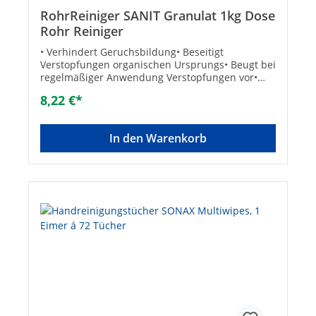
RohrReiniger SANIT Granulat 1kg Dose
Rohr Reiniger
• Verhindert Geruchsbildung• Beseitigt
Verstopfungen organischen Ursprungs• Beugt bei
regelmäßiger Anwendung Verstopfungen vor•
Auch zum Auftauen eingefrorener Abflüsse und
8,22 €*
Leitungen geeignet Anwendung:• Zur Zersetzung
von organischen Verstopfungen in Abflussrohren
In den Warenkorb