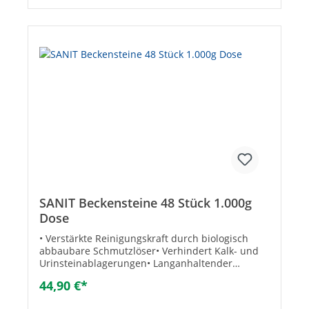
SANIT Beckensteine 48 Stück 1.000g
Dose
• Verstärkte Reinigungskraft durch biologisch
abbaubare Schmutzlöser• Verhindert Kalk- und
Urinsteinablagerungen• Langanhaltender
Frischeduft• Inhalt: 1000 g (48 Stück)
44,90 €*
Anwendung:• Pissoirbecken• Pissoirrinnen•
Absaugurinale mit UrinaleinlageTechnische