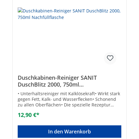
Duschkabinen-Reiniger SANIT
DuschBlitz 2000, 750ml
Nachfüllflasche
• Unterhaltsreiniger mit Kalklösekraft• Wirkt stark
gegen Fett, Kalk- und Wasserflecken• Schonend
zu allen Oberflächen• Die spezielle Rezeptur
verzögert die Wiederverschmutzung
12,90 €*
Anwendung:• Speziell entwickelt und empfohlen
für Duschhkabinen aller Art und Badewannen•
Auch für Spülen und Fliesen geeignet
In den Warenkorb