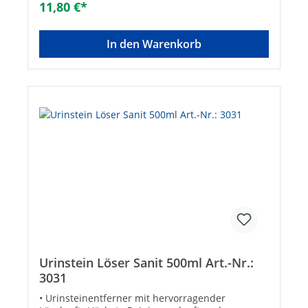
11,80 €*
Kläranlagen• Inhalt: 500 g (10
Würfel)Anwendung:• Passend sowohl für Geberit
(alte Version), TECE, GROHE, SANIT (Eisenberg)
In den Warenkorb
und Conel VIS Einwurfschächte
Urinstein Löser Sanit 500ml Art.-Nr.:
3031
• Urinsteinentferner mit hervorragender