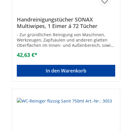
Handreinigungstücher SONAX
Multiwipes, 1 Eimer á 72 Tücher
- Zur gründlichen Reinigung von Maschinen,
Werkzeugen, Zapfsäulen und anderen glatten
Oberflächen im Innen- und Außenbereich, sowie
zur Reinigung von Händen- Entfernt zuverlässig
42,63 €*
ölige, fettige Schmiere ebenso wie Kleber, Teer,
Tinte, Wachs und frische Farbe- Größe: 25 x 25
cm- Inhalt: 72 Tücher, feucht
In den Warenkorb