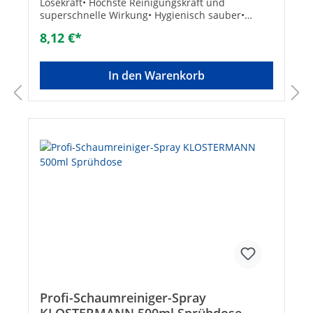
Lösekraft• Höchste Reinigungskraft und
superschnelle Wirkung• Hygienisch sauber•
Entfernt auch Rost und Kalk• Inhalt: 500
8,12 €*
mlTechnische DatenHersteller Art-Nr.:
3031Marke: Sanit ChemieEAN: 4039292030316
In den Warenkorb
Profi-Schaumreiniger-Spray