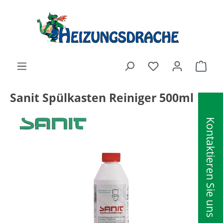
alt springen
Ware
Sanit Spülkasten Reiniger 500ml
Kontaktieren Sie uns
Bildergalerie überspringen