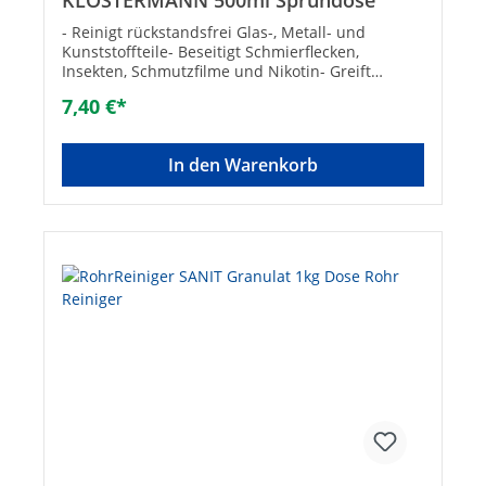
KLOSTERMANN 500ml Sprühdose
- Reinigt rückstandsfrei Glas-, Metall- und
Kunststoffteile- Beseitigt Schmierflecken,
Insekten, Schmutzfilme und Nikotin- Greift
Oberflächen nicht an- Biologisch abbaubar-
7,40 €*
Inhalt: 500 ml
In den Warenkorb