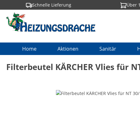
Schnelle Lieferung
Über 1
springen
Zur Hauptnavigation springen
Home
Aktionen
Sanitär
H
Filterbeutel KÄRCHER Vlies für N
Bildergalerie überspringen