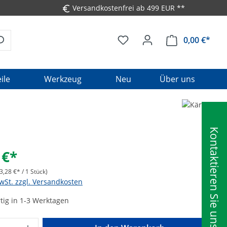
Versandkostenfrei ab 499 EUR **
0,00 €*
Ware
ile
Werkzeug
Neu
Über uns
Kontaktieren Sie uns
 €*
3,28 €* / 1 Stück)
MwSt. zzgl. Versandkosten
tig in 1-3 Werktagen
Anzahl: Gib den gewünschten Wert ein o