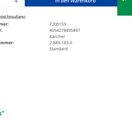
In den Warenkorb
ttel hinzufügen
mer:
7200159
:
4054278495897
Kärcher
Nummer:
2.889-183.0
Standard
k"