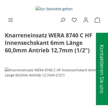
alt springen
Ware
Knarreneinsatz WERA 8740 C HF
Innensechskant 6mm Länge
Kontaktieren Sie uns
60,0mm Antrieb 12,7mm (1/2")
Bildergalerie überspringen