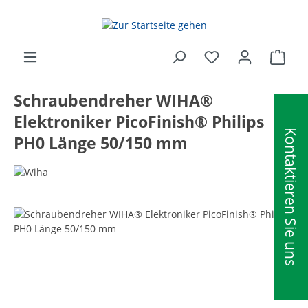
alt springen
Ware
Schraubendreher WIHA®
Elektroniker PicoFinish® Philips
Kontaktieren Sie uns
PH0 Länge 50/150 mm
Bildergalerie überspringen