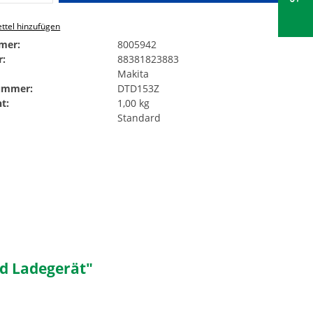
ttel hinzufügen
mer:
8005942
:
88381823883
Makita
Nummer:
DTD153Z
t:
1,00 kg
Standard
d Ladegerät"