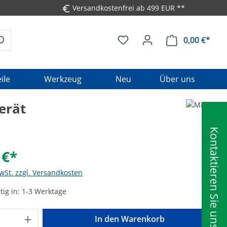
Versandkostenfrei ab 499 EUR **
0,00 €*
Ware
ile
Werkzeug
Neu
Über uns
erät
Kontaktieren Sie uns
 €*
MwSt. zzgl. Versandkosten
ig in: 1-3 Werktage
Anzahl: Gib den gewünschten Wert ein o
In den Warenkorb