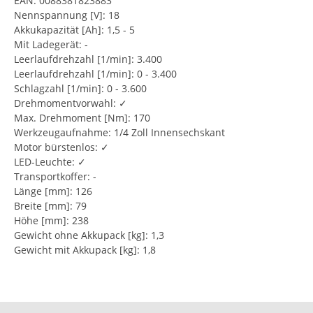
EAN: 0088381823883
Nennspannung [V]: 18
Akkukapazität [Ah]: 1,5 - 5
Mit Ladegerät: -
Leerlaufdrehzahl [1/min]: 3.400
Leerlaufdrehzahl [1/min]: 0 - 3.400
Schlagzahl [1/min]: 0 - 3.600
Drehmomentvorwahl: ✓
Max. Drehmoment [Nm]: 170
Werkzeugaufnahme: 1/4 Zoll Innensechskant
Motor bürstenlos: ✓
LED-Leuchte: ✓
Transportkoffer: -
Länge [mm]: 126
Breite [mm]: 79
Höhe [mm]: 238
Gewicht ohne Akkupack [kg]: 1,3
Gewicht mit Akkupack [kg]: 1,8