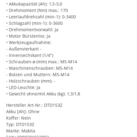
• Akkukapazität (Ah): 1,5-5,0
• Drehmoment (Nm) max.: 170
• Leerlaufdrehzahl (min-1): 0-3400
• Schlagzahl (min-1): 0-3600
• Drehmomentvorwahl: Ja
• Motor Bürstenlos: Ja
• Werkzeugaufnahme:
- Außenvierkant -
- Innensechskant (1/4")
• Schrauben-ø (mm) max.: M5-M14
- Maschinenschrauben: M5-M14
- Bolzen und Muttern: M5-M14
- Holzschrauben (mm): -
• LED-Leuchte: Ja
• Gewicht ohne/mit Akku (kg): 1,3/1,8
Hersteller Art-Nr.: DTD153Z
Akku [Ah]: Ohne
Koffer: Nein
Typ: DTD153Z
Marke: Makita