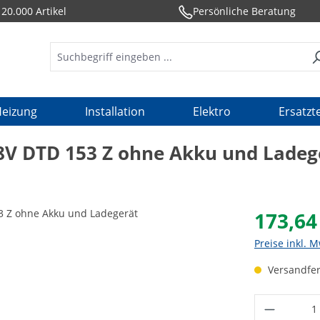
20.000 Artikel
Persönliche Beratung
eizung
Installation
Elektro
Ersatzte
V DTD 153 Z ohne Akku und Ladeg
173,64
Preise inkl. 
Versandfert
Produkt 