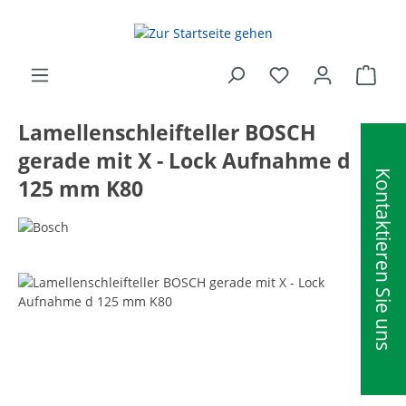
alt springen
Ware
Lamellenschleifteller BOSCH
gerade mit X - Lock Aufnahme d
Kontaktieren Sie uns
125 mm K80
Bildergalerie überspringen