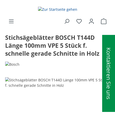
alt springen
Ware
Stichsägeblätter BOSCH T144D
Länge 100mm VPE 5 Stück f.
Kontaktieren Sie uns
schnelle gerade Schnitte in Holz
Bildergalerie überspringen