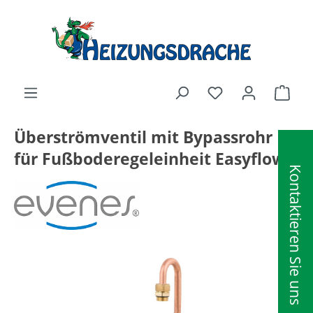
alt springen
Ware
Überströmventil mit Bypassrohr
für Fußboderegeleinheit Easyflow
Kontaktieren Sie uns
Bildergalerie überspringen