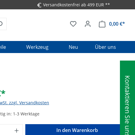
Versandkostenfrei ab 499 EUR **
0,00 €*
Ware
ile
Werkzeug
Neu
Über uns
Kontaktieren Sie uns
€*
MwSt. zzgl. Versandkosten
ig in: 1-3 Werktage
Anzahl: Gib den gewünschten Wert ein o
In den Warenkorb