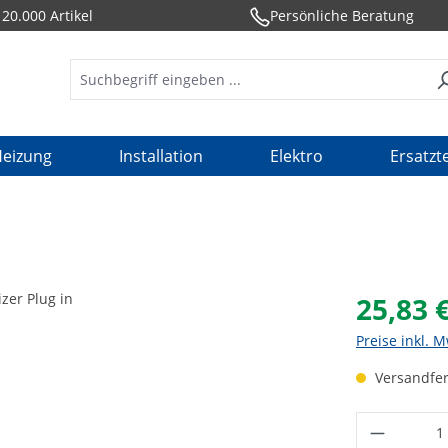
20.000 Artikel
Persönliche Beratung
eizung
Installation
Elektro
Ersatzte
25,83 
Preise inkl. 
Versandfert
Produkt 