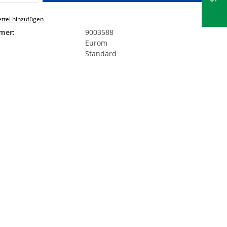
ttel hinzufügen
mer:
9003588
Eurom
Standard