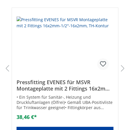
Pressfitting EVENES für MSVR
Montageplatte mit 2 Fittings 16x2mm-
1/2''-16x2mm, TH-Kontur
• Ein System für Sanitär-, Heizung und
Druckluftanlagen (Ölfrei)• Gemäß UBA-Positivliste
für Trinkwasser geeignet• Fittingkörper aus
Messing• Presshülse aus Edelstahl• Druckluft: bis
38,46 €*
zu 10 bar• Temperatur max.: 95°C / Druck max.:
10 bar• Abdichtung über zwei O-Ringe•
Unverpresst undicht• Zugelassen für: TH-Kontur