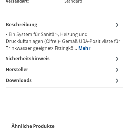
Versandart:
Standard
Beschreibung
• Ein System für Sanitär-, Heizung und
Druckluftanlagen (Ölfrei)• Gemäß UBA-Positivliste für
Trinkwasser geeignet• Fittingkö…
Mehr
Sicherheitshinweis
Hersteller
Downloads
Produktgalerie überspringen
Ähnliche Produkte