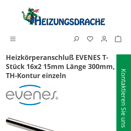
alt springen
Ware
Heizkörperanschluß EVENES T-
Stück 16x2 15mm Länge 300mm,
Kontaktieren Sie uns
TH-Kontur einzeln
Bildergalerie überspringen