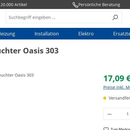
20.000 Artikel
Persönliche Beratung
eizung
Installation
Elektro
Ersatzte
chter Oasis 303
17,09 
Preise inkl. 
Versandfert
Produkt 
Zum Merkze