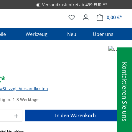
Versandkostenfrei ab 499 EUR **
0,00 €*
Ware
ile
Werkzeug
Neu
Über uns
Kontaktieren Sie uns
€*
MwSt. zzgl. Versandkosten
ig in: 1-3 Werktage
Anzahl: Gib den gewünschten Wert ein o
In den Warenkorb
ttel hinzufügen