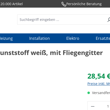
20.000 Artikel
Persönliche Beratung
eizung
Installation
Elektro
Ersatzte
ststoff weiß, mit Fliegengitter
28,54 
Preise inkl. 
Versandfer
Produkt 