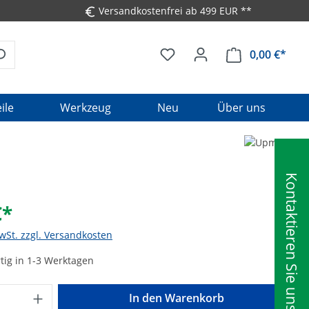
Versandkostenfrei ab 499 EUR **
0,00 €*
Ware
ile
Werkzeug
Neu
Über uns
Kontaktieren Sie uns
€*
MwSt. zzgl. Versandkosten
tig in 1-3 Werktagen
Anzahl: Gib den gewünschten Wert ein o
In den Warenkorb