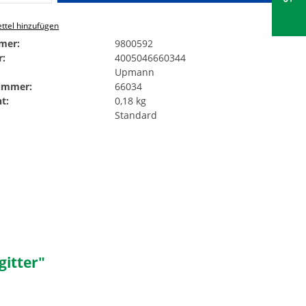
ttel hinzufügen
mer:
9800592
:
4005046660344
Upmann
Nummer:
66034
t:
0,18 kg
Standard
itter"