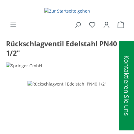
alt springen
Ware
Rückschlagventil Edelstahl PN40
1/2"
Kontaktieren Sie uns
Bildergalerie überspringen