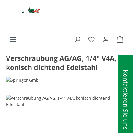
alt springen
Ware
Verschraubung AG/AG, 1/4" V4A,
konisch dichtend Edelstahl
Kontaktieren Sie uns
Bildergalerie überspringen